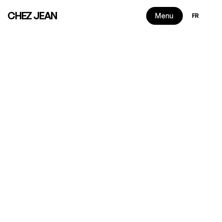
Select Langu
CHEZ JEAN
Menu
FR