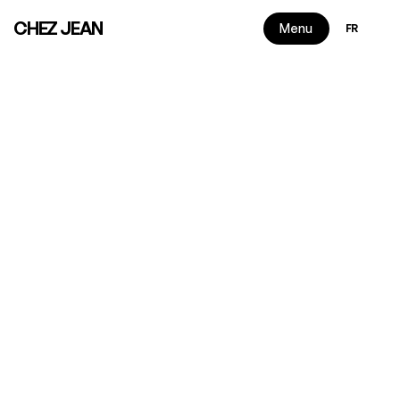
Select Langu
CHEZ JEAN
Menu
FR