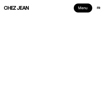
Select Langu
CHEZ JEAN
Menu
FR