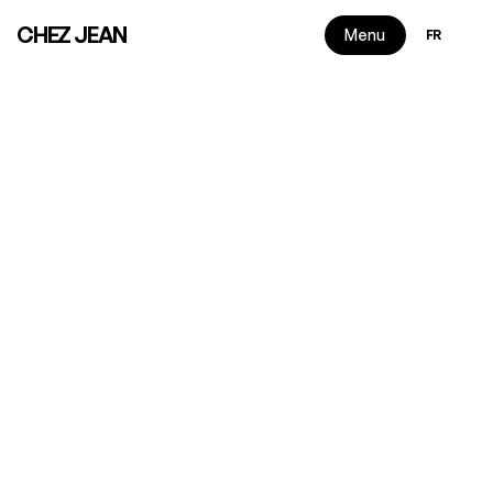
Select Langu
CHEZ JEAN
Menu
FR