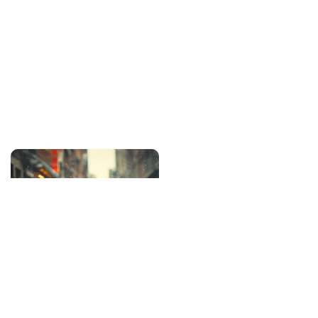
Client
Free
Category
Radio
Année
2024
Radio
Free