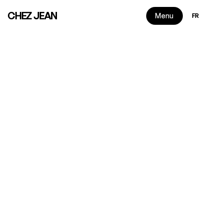
Select Langu
CHEZ JEAN
Menu
FR