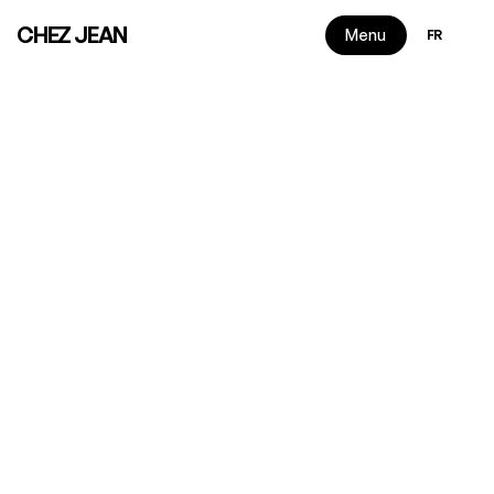
Select Langu
CHEZ JEAN
Menu
FR