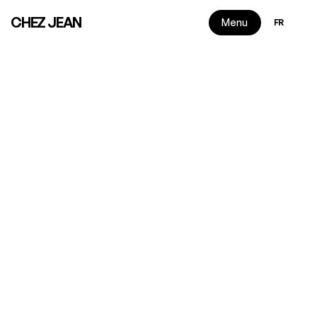
Select Langu
CHEZ JEAN
Menu
FR