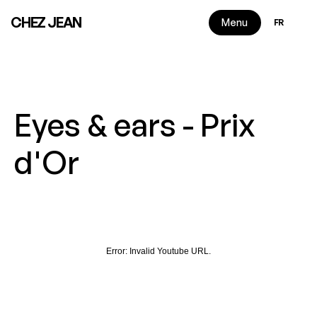
Select Langu
CHEZ JEAN
Menu
FR
Eyes & ears - Prix 
d'Or
Lecture de 2 minutes
|
2022
Error:
Invalid Youtube URL.