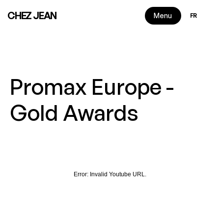
Select Langu
CHEZ JEAN
Menu
FR
Promax Europe -
Gold Awards
2 minutes de lecture
|
2022
Error:
Invalid Youtube URL.