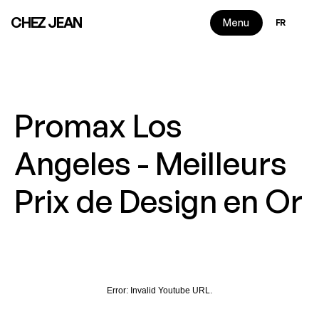
Select Langu
CHEZ JEAN
Menu
FR
Promax Los 
Angeles - Meilleurs 
Prix de Design en Or
2 minutes de lecture
|
2019
Error:
Invalid Youtube URL.