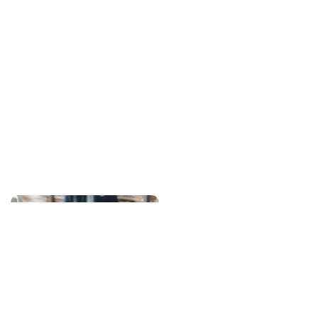
About
Client
Coopérative U
Agency 
Australie.Gad
Category
Radio
Radio
Year
U
2024