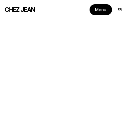
Select Langu
CHEZ JEAN
Menu
FR